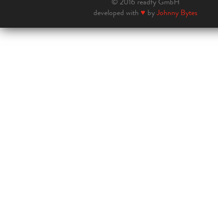
© 2016 readfy GmbH
developed with
♥
by
Johnny Bytes