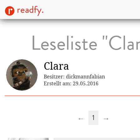
readfy.
Leseliste "Cla
Clara
Besitzer: dickmannfabian
Erstellt am: 29.05.2016
←
1
→