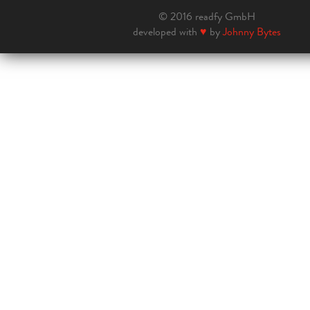
© 2016 readfy GmbH
developed with
♥
by
Johnny Bytes