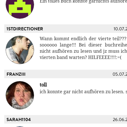
Ein tolles Buch könnte garnichts aufhöre
1STDIRECTIONER
10.07.
Wann kommt endlich der vierte teil???
soooooo lange!!! Bei dieser buchrei
nicht aufhören zu lesen und jz muss ic
vierten band warten? HILFEEEE!!!!:=(
FRANZIII
05.07.
toll
ich konnte gar nicht aufhören zu lesen. s
SARAH1104
26.06.