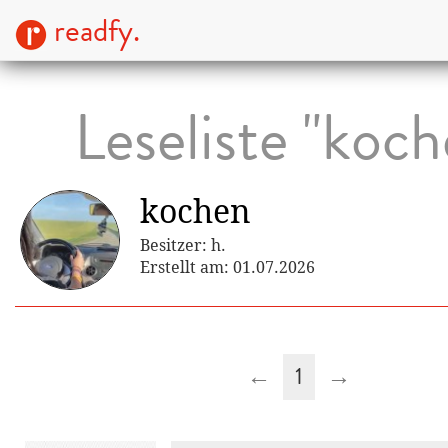
readfy.
Leseliste "koc
kochen
Besitzer: h.
Erstellt am: 01.07.2026
←
1
→