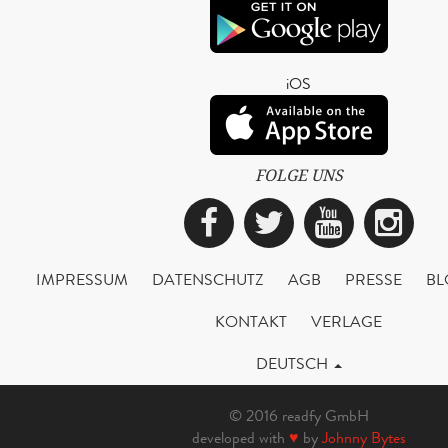
iOS
FOLGE UNS
Facebook
Twitter
YouTub
Ins
IMPRESSUM
DATENSCHUTZ
AGB
PRESSE
BL
KONTAKT
VERLAGE
DEUTSCH
© 2016 readfy GmbH
developed with
♥
by
Johnny Bytes