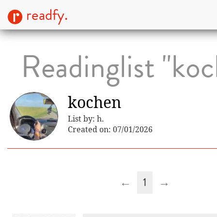
readfy.
Readinglist "ko
kochen
List by: h.
Created on: 07/01/2026
←
1
→