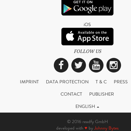
iOS
FOLLOW US
Facebook
Twitter
YouTub
Ins
IMPRINT
DATA PROTECTION
T & C
PRESS
CONTACT
PUBLISHER
ENGLISH
© 2016 readfy GmbH
developed with
♥
by
Johnny Bytes