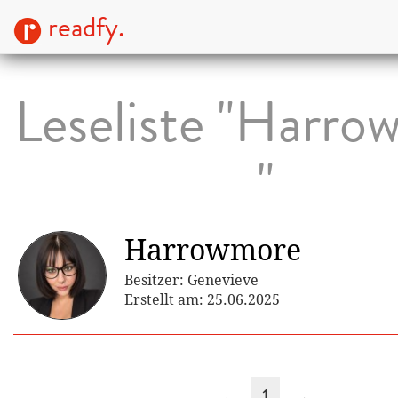
readfy.
Leseliste "Harro
"
Harrowmore
Besitzer: Genevieve
Erstellt am: 25.06.2025
←
1
→