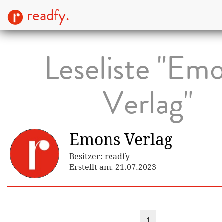
readfy.
Leseliste "Em
Verlag"
Emons Verlag
Besitzer: readfy
Erstellt am: 21.07.2023
←
1
→