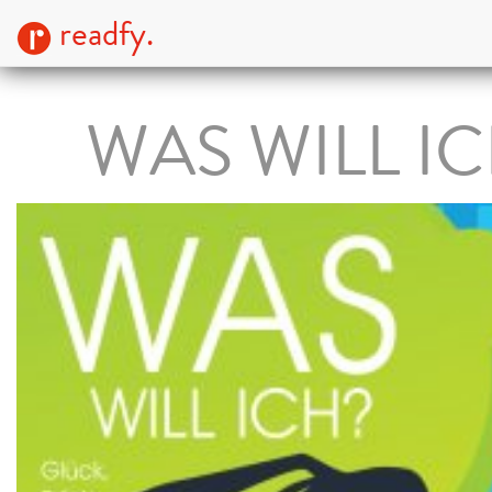
readfy.
WAS WILL I