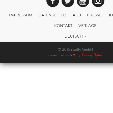
Facebook
Twitter
YouTub
Ins
IMPRESSUM
DATENSCHUTZ
AGB
PRESSE
BL
KONTAKT
VERLAGE
DEUTSCH
© 2016 readfy GmbH
developed with
♥
by
Johnny Bytes