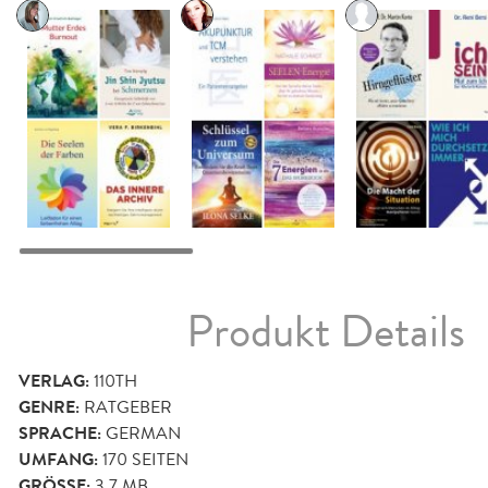
Produkt Details
VERLAG:
110TH
GENRE:
RATGEBER
SPRACHE:
GERMAN
UMFANG:
170
SEITEN
GRÖSSE:
3,7 MB