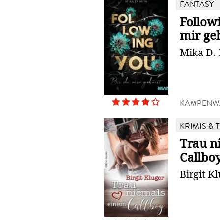
FANTASY
Followi
mir ge
Mika D.
KAMPENW
KRIMIS & 
Trau n
Callbo
Birgit K