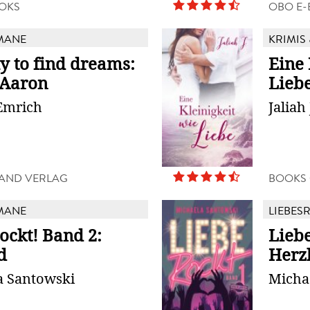
OKS
OBO E
MANE
KRIMIS 
y to find dreams:
Eine 
 Aaron
Lieb
Emrich
Jaliah 
AND VERLAG
BOOKS
MANE
LIEBES
ockt! Band 2:
Liebe
d
Herz
a Santowski
Micha