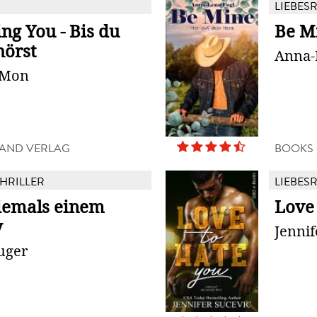
LIEBES
ng You - Bis du
Be M
hörst
Anna-
 Mon
AND VERLAG
BOOKS
THRILLER
LIEBES
iemals einem
Love
y
Jennif
luger