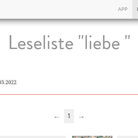
APP
Leseliste "liebe "
.03.2022
←
1
→