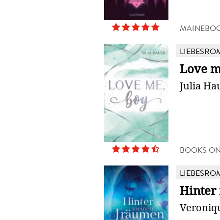
MAINEBOO
LIEBESRO
Love m
Julia Ha
BOOKS O
LIEBESRO
Hinter
Veroniq