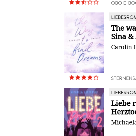
OBO E-BO
LIEBESRO
The wa
Sina &
Carolin 
STERNENS
LIEBESRO
Liebe r
Herzto
Michael