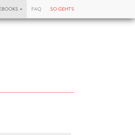
EBOOKS
FAQ
SO GEHT'S