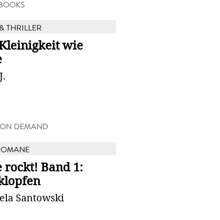
-BOOKS
& THRILLER
Kleinigkeit wie
e
J.
 ON DEMAND
ROMANE
 rockt! Band 1:
klopfen
ela Santowski