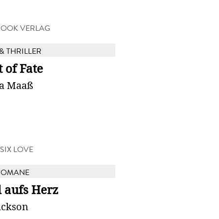
BOOK VERLAG
& THRILLER
t of Fate
a Maaß
SIX LOVE
ROMANE
 aufs Herz
ackson