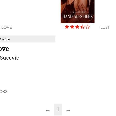
X LOVE
LUST
MANE
ove
 Sucevic
OKS
←
1
→