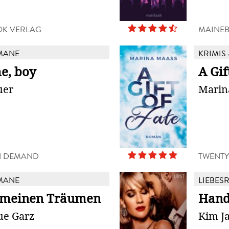
K VERLAG
MAINE
MANE
KRIMIS 
e, boy
A Gif
uer
Marin
N DEMAND
TWENTY
MANE
LIEBES
 meinen Träumen
Hand
ue Garz
Kim J