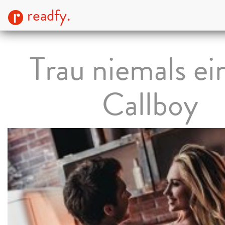
readfy.
Trau niemals e
Callboy