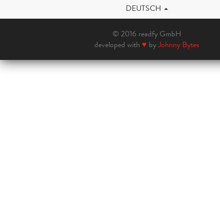
DEUTSCH
© 2016 readfy GmbH
developed with
♥
by
Johnny Bytes