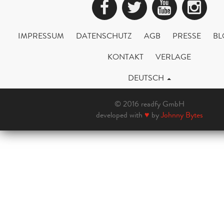
Facebook
Twitter
YouTub
Ins
IMPRESSUM
DATENSCHUTZ
AGB
PRESSE
BL
KONTAKT
VERLAGE
DEUTSCH
© 2016 readfy GmbH
developed with
♥
by
Johnny Bytes