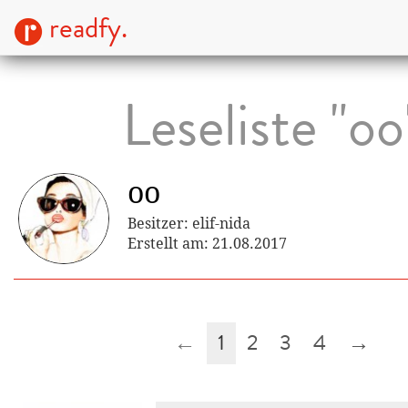
readfy.
Leseliste "oo
oo
Besitzer: elif-nida
Erstellt am: 21.08.2017
←
1
2
3
4
→