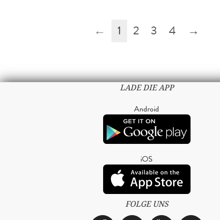
←
1
2
3
4
→
LADE DIE APP
Android
iOS
FOLGE UNS