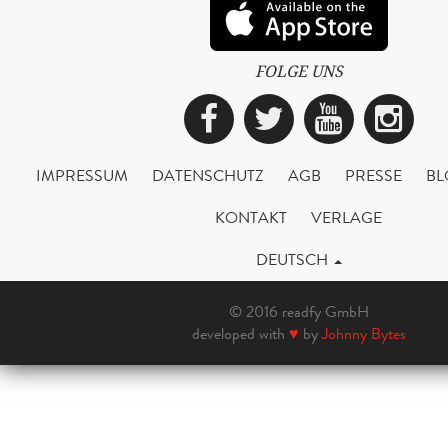
FOLGE UNS
Facebook
Twitter
YouTub
Ins
IMPRESSUM
DATENSCHUTZ
AGB
PRESSE
BL
KONTAKT
VERLAGE
DEUTSCH
© 2016 readfy GmbH
developed with
♥
by
Johnny Bytes