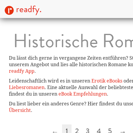
readfy.
Historische Ro
Du lässt dich gerne in vergangene Zeiten entführen? S
unserem Angebot und lies alle historischen Romane ko
readfy App
.
Leidenschaftlich wird es in unseren
Erotik eBooks
ode
Liebesromanen
. Eine aktuelle Auswahl der beliebtest
findest du in unseren
eBook Empfehlungen
.
Du liest lieber ein anderes Genre? Hier findest du un
Übersicht
.
←
1
2
3
4
5
→