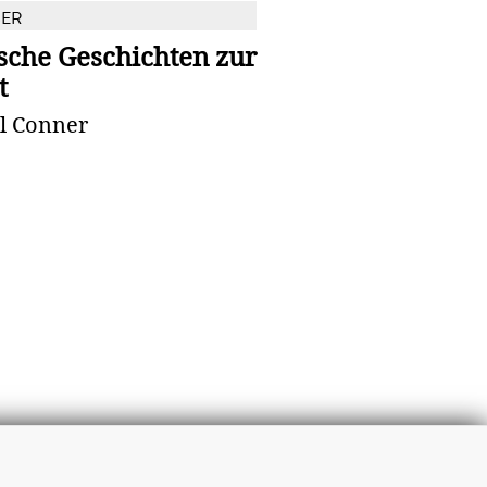
BER
sche Geschichten zur
t
il Conner