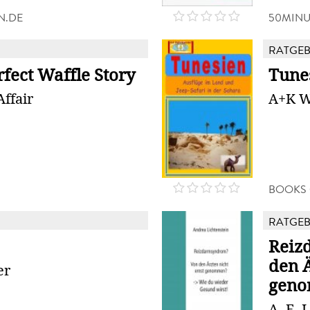
N.DE
50MINU
RATGE
fect Waffle Story
Tune
Affair
A+K W
N
BOOKS
RATGE
Reiz
den Ä
er
gen
A. E. 