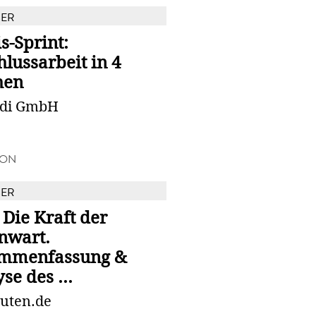
BER
s-Sprint:
lussarbeit in 4
hen
udi GmbH
ION
BER
! Die Kraft der
nwart.
mmenfassung &
se des ...
uten.de