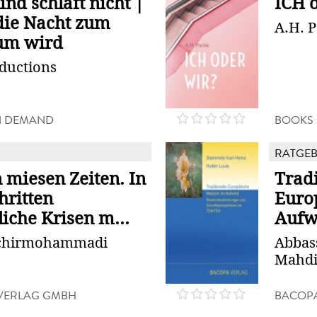
nd schläft nicht |
ICH 
ie Nacht zum
A.H. P
um wird
oductions
N DEMAND
BOOKS
RATGE
n miesen Zeiten. In
Tradi
hritten
Euro
iche Krisen m...
Aufw
chirmohammadi
Abbass
Mahdi,
VERLAG GMBH
BACOP