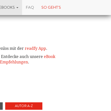
EBOOKS
FAQ
SO GEHT'S
enlos mit der
readfy App
.
g? Entdecke auch unsere
eBook
 Empfehlungen
.
AUTOR A-Z