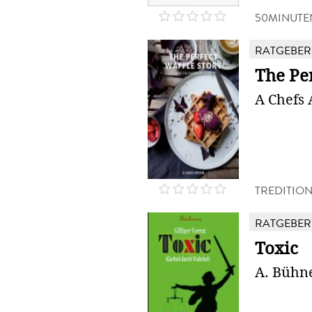
50MINUTE
RATGEBER
The Per
A Chefs 
TREDITIO
RATGEBER
Toxic
A. Bühn