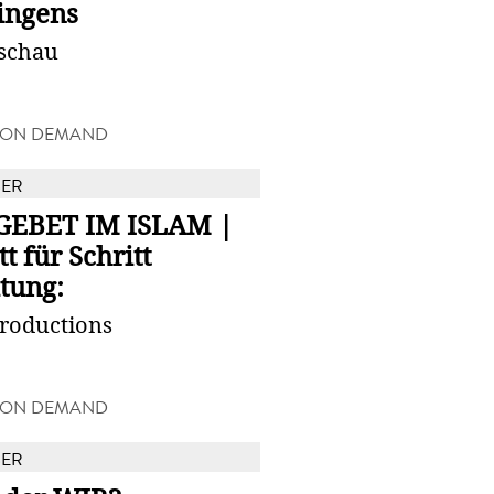
ingens
tschau
 ON DEMAND
BER
GEBET IM ISLAM |
tt für Schritt
tung:
Productions
 ON DEMAND
BER