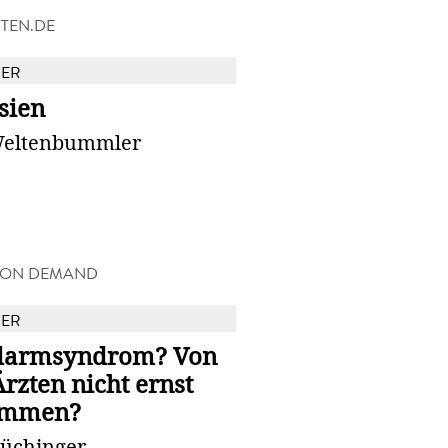
TEN.DE
BER
sien
eltenbummler
 ON DEMAND
BER
darmsyndrom? Von
rzten nicht ernst
ommen?
Lüchinger