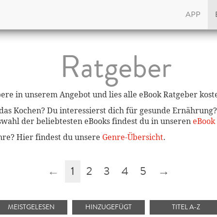
APP
Ratgeber
öbere in unserem Angebot und lies alle eBook Ratgeber kost
t das Kochen? Du interessierst dich für gesunde Ernährun
uswahl der beliebtesten eBooks findest du in unseren
eBook
enre? Hier findest du unsere
Genre-Übersicht
.
←
1
2
3
4
5
→
MEISTGELESEN
HINZUGEFÜGT
TITEL A-Z