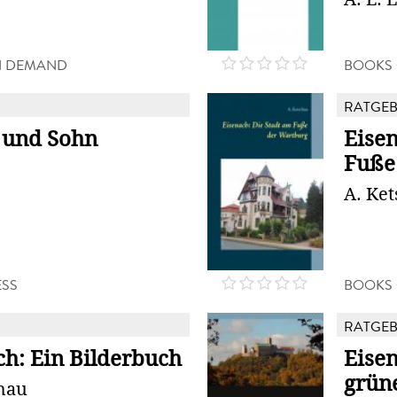
N DEMAND
BOOKS
RATGE
 und Sohn
Eisen
Fuße
A. Ke
SS
BOOKS
RATGE
ch: Ein Bilderbuch
Eisen
grün
chau