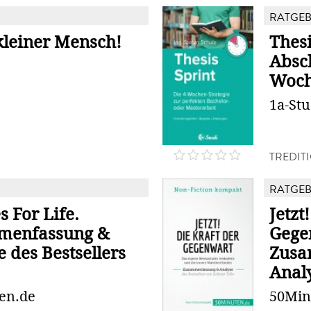
RATGE
kleiner Mensch!
Thesi
Absch
Woc
1a-St
N
TREDIT
RATGE
s For Life.
Jetzt
menfassung &
Gege
 des Bestsellers
Zusa
Analy
en.de
50Min