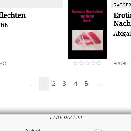
RATGE
flechten
Eroti
Nach
ith
Abiga
LAG
EPUBLI
←
1
2
3
4
5
→
LADE DIE APP
Android
iOS