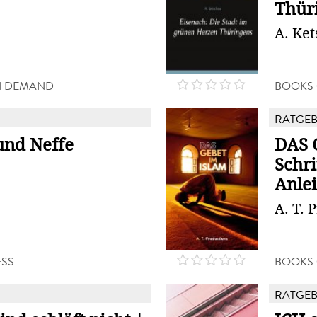
Thür
A. Ke
N DEMAND
BOOKS
RATGE
und Neffe
DAS 
Schri
Anlei
A. T. 
SS
BOOKS
RATGE