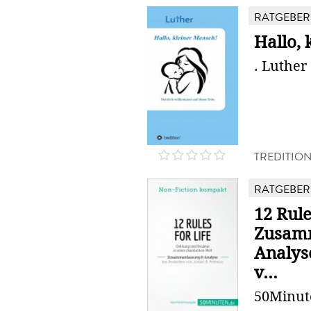
RATGEBER
Hallo, 
. Luther
TREDITIO
RATGEBER
12 Rule
Zusam
Analyse
v...
50Minut