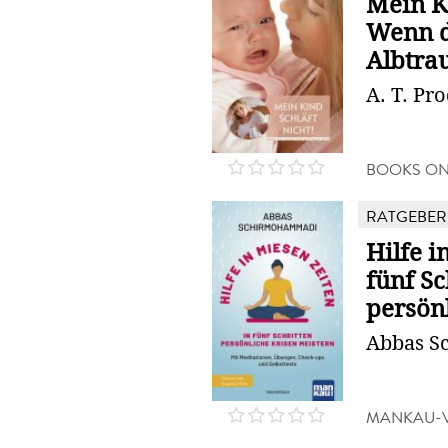
Mein Ki
Wenn d
Albtra
A. T. Pr
BOOKS O
RATGEBER
Hilfe i
fünf Sc
persönl
Abbas S
MANKAU-