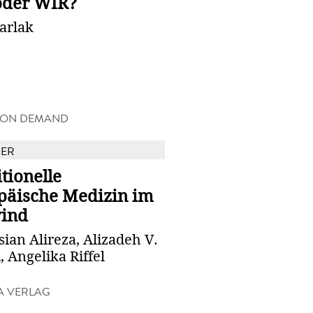
oder WIR?
arlak
 ON DEMAND
BER
tionelle
päische Medizin im
ind
ian Alireza, Alizadeh V.
 Angelika Riffel
A VERLAG