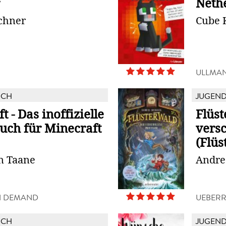
Neth
chner
Cube 
ULLMA
UCH
JUGEN
t - Das inoffizielle
Flüst
uch für Minecraft
versc
(Flüs
n Taane
Andre
N DEMAND
UEBERR
UCH
JUGEN