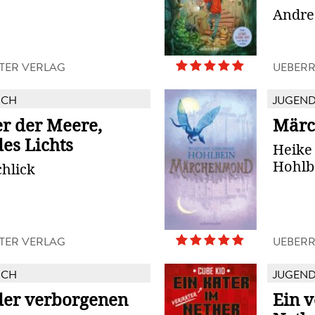
Andre
TER VERLAG
UEBERR
UCH
JUGEN
r der Meere,
Mär
es Lichts
Heike
Hohlb
chlick
TER VERLAG
UEBERR
UCH
JUGEN
der verborgenen
Ein v