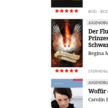
BOD - BO
JUGENDB
Der Fl
Prinze
Schwa
Regina 
STERNENS
JUGENDB
Wofür 
Carolin 