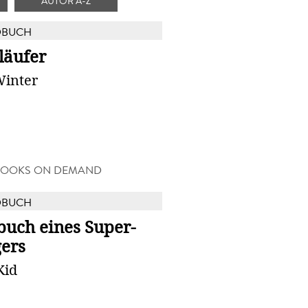
AUTOR A-Z
DBUCH
läufer
Winter
BOOKS ON DEMAND
DBUCH
buch eines Super-
gers
Kid