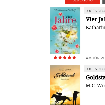
BEWERTUNG
JUGENDB
Vier J
Kathari
AMRÛN V
JUGENDB
Goldst
M.C. Wi