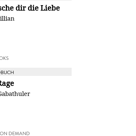
che dir die Liebe
illian
OKS
DBUCH
Rage
Gabathuler
 ON DEMAND