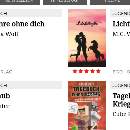
MEISTGELESEN
HINZUGEFÜGT
TITEL A-Z
UCH
JUGEN
ahre ohne dich
Licht
na Wolf
M.C. 
ERLAG
BOD - 
UCH
JUGEN
aub
Tage
Krie
nter
Cube 