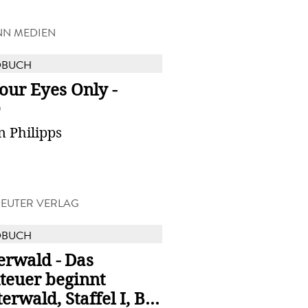
NN MEDIEN
DBUCH
our Eyes Only -
O
n Philipps
EUTER VERLAG
DBUCH
erwald - Das
teuer beginnt
terwald, Staffel I, B...