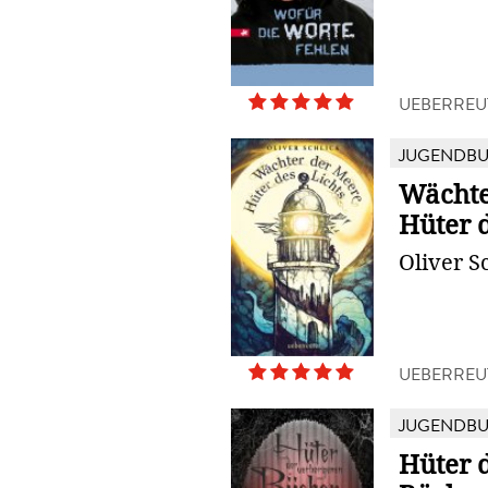
UEBERREU
JUGENDB
Wächte
Hüter d
Oliver S
UEBERREU
JUGENDB
Hüter 