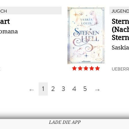
UCH
JUGEN
art
Stern
(Nac
Romana
Stern
Saskia
X
UEBERR
←
1
2
3
4
5
→
LADE DIE APP