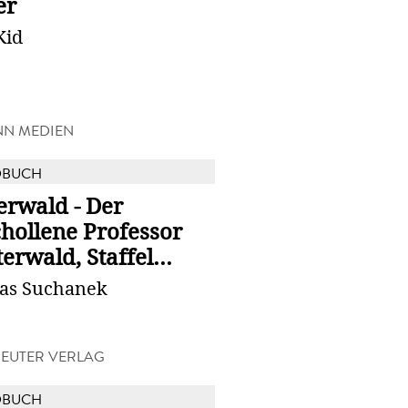
er
Kid
NN MEDIEN
DBUCH
erwald - Der
hollene Professor
terwald, Staffel...
as Suchanek
EUTER VERLAG
DBUCH