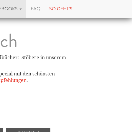
EBOOKS
FAQ
SO GEHT'S
uch
ndbücher: Stöbere in unserem
ecial mit den schönsten
pfehlungen
.