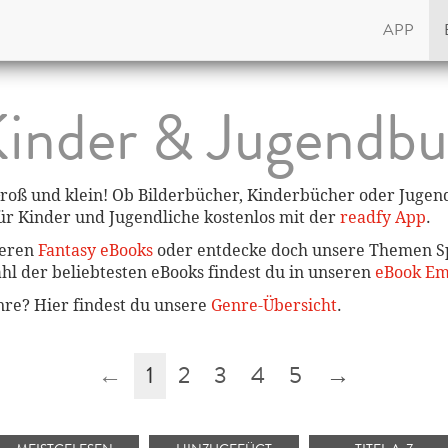
APP
inder & Jugendb
roß und klein! Ob Bilderbücher, Kinderbücher oder Juge
für Kinder und Jugendliche kostenlos mit der
readfy App
.
seren
Fantasy eBooks
oder entdecke doch unsere Themen Sp
ahl der beliebtesten eBooks findest du in unseren
eBook Em
enre? Hier findest du unsere
Genre-Übersicht
.
←
1
2
3
4
5
→