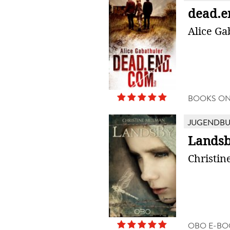
dead.e
Alice Ga
BOOKS O
JUGENDB
Lands
Christin
OBO E-BO