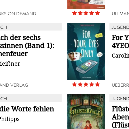
OKS ON DEMAND
ULLMA
UCH
JUGEN
uch der sechs
For Y
ssinnen (Band 1):
4YE
nenfeuer
Caroli
Meißner
AND VERLAG
UEBERR
UCH
JUGEN
die Worte fehlen
Flüst
Aben
Philipps
(Flüs