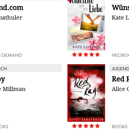
nd.com
Wüns
bathuler
Kate L
N DEMAND
NEOBO
UCH
JUGEN
by
Red 
e Millman
Alice 
OKS
BOOKS