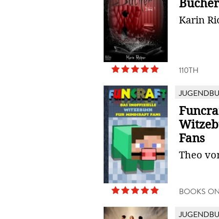
Bücher
Karin Ri
110TH
JUGENDB
Funcraf
Witzeb
Fans
Theo vo
BOOKS O
JUGENDB