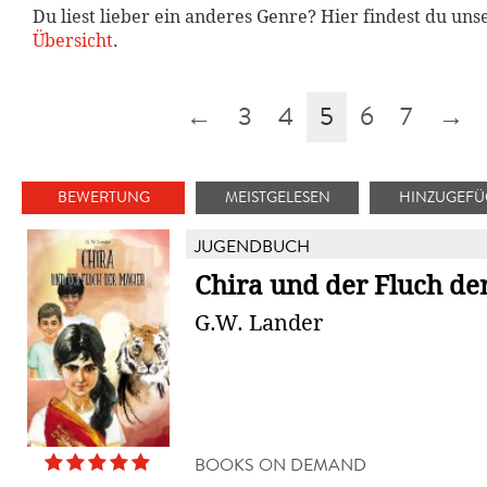
Du liest lieber ein anderes Genre? Hier findest du un
Übersicht
.
←
3
4
5
6
7
→
BEWERTUNG
MEISTGELESEN
HINZUGEFÜ
JUGENDBUCH
Chira und der Fluch de
G.W. Lander
BOOKS ON DEMAND