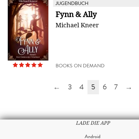
JUGENDBUCH
Fynn & Ally
Michael Kneer
BOOKS ON DEMAND
←
3
4
5
6
7
→
LADE DIE APP
Android