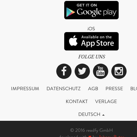
iOS
FOLGE UNS
Facebook
Twitter
YouTub
Ins
IMPRESSUM
DATENSCHUTZ
AGB
PRESSE
BL
KONTAKT
VERLAGE
DEUTSCH
© 2016 readfy GmbH
developed with
♥
by
Johnny Bytes