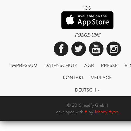
iOS
FOLGE UNS
Facebook
Twitter
YouTub
Ins
IMPRESSUM
DATENSCHUTZ
AGB
PRESSE
BL
KONTAKT
VERLAGE
DEUTSCH
© 2016 readfy GmbH
developed with
♥
by
Johnny Bytes