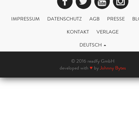
Facebook
Twitter
YouTub
Ins
IMPRESSUM
DATENSCHUTZ
AGB
PRESSE
BL
KONTAKT
VERLAGE
DEUTSCH
© 2016 readfy GmbH
developed with
♥
by
Johnny Bytes