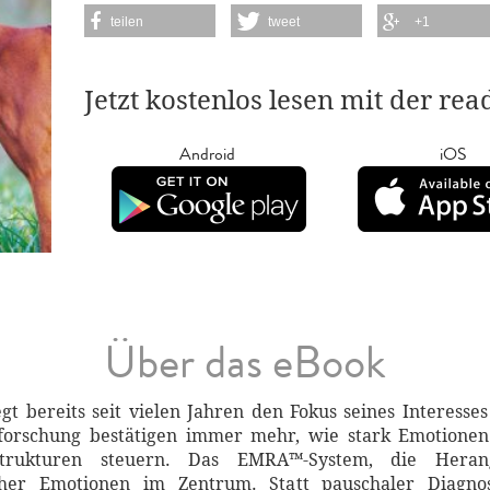
teilen
tweet
+1
Jetzt kostenlos lesen mit der re
Android
iOS
Über das eBook
egt bereits seit vielen Jahren den Fokus seines Interesse
forschung bestätigen immer mehr, wie stark Emotionen
strukturen steuern. Das EMRA™-System, die Her
daher Emotionen im Zentrum. Statt pauschaler Diagno