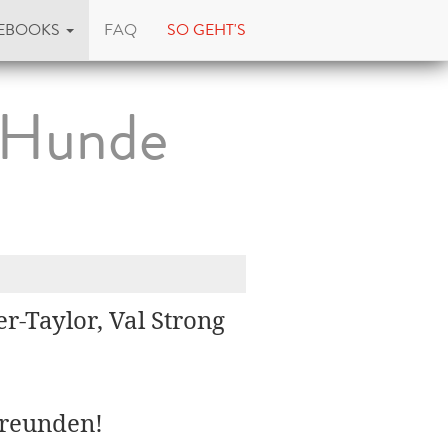
EBOOKS
FAQ
SO GEHT'S
 Hunde
er-Taylor, Val Strong
Freunden!