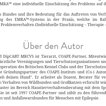
RA™ eine individuelle Einschätzung des Problems auf dr
es Hundes und ihre Bedeutung für das Auftreten von Ver
ung des EMRA™-Systems in der Praxis, welche im Rah
 Problemverhalten (Individuelle Einschätzung – Therapie –
Über den Autor
d DipCABT MRCVS ist Tierarzt, COAPE-Partner, Mitentwi
erärztliche Vereinigungen und Tierschutzorganisationen un
operation des Britischen Kennel Clubs und der Tierschutzo
ist Gründungspartner des COAPE-Instituts und (Co-) Auto
steh deinen Hund". Er arbeitet als Dozent, Berater für 
enen Verhalten von Wildhunden und Großkatzen erforscht wi
aster im Bereich Haustierverhaltensberatung mit dem Spe
Sie ist seit 1997 COAPE-Partner und zählt zu den führen
en und Anfallswarnhunden für Menschen mit Epilepsie.