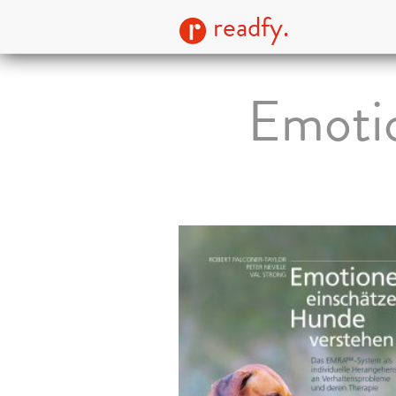
readfy.
Emotio