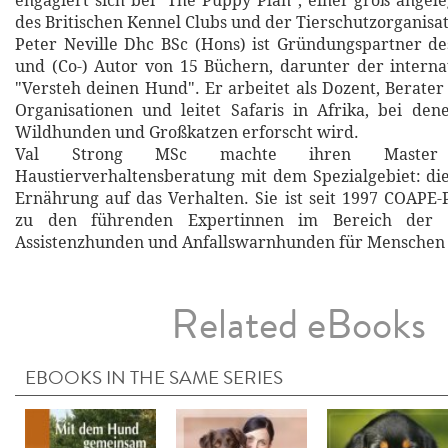
engagiert sich bei "The Puppy Plan", einer groß angel
des Britischen Kennel Clubs und der Tierschutzorganisat
Peter Neville Dhc BSc (Hons) ist Gründungspartner de
und (Co-) Autor von 15 Büchern, darunter der internat
"Versteh deinen Hund". Er arbeitet als Dozent, Berater
Organisationen und leitet Safaris in Afrika, bei de
Wildhunden und Großkatzen erforscht wird.
Val Strong MSc machte ihren Master
Haustierverhaltensberatung mit dem Spezialgebiet: d
Ernährung auf das Verhalten. Sie ist seit 1997 COAPE-
zu den führenden Expertinnen im Bereich der A
Assistenzhunden und Anfallswarnhunden für Menschen m
Related eBooks
EBOOKS IN THE SAME SERIES