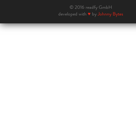
© 2016 readfy GmbH
developed with
♥
by
Johnny Bytes