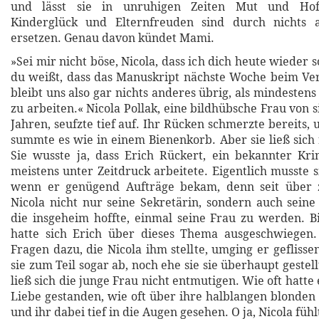
und lässt sie in unruhigen Zeiten Mut und Hof
Kinderglück und Elternfreuden sind durch nichts 
ersetzen. Genau davon kündet Mami.
»Sei mir nicht böse, Nicola, dass ich dich heute wieder 
du weißt, dass das Manuskript nächste Woche beim Ver
bleibt uns also gar nichts anderes übrig, als mindesten
zu arbeiten.« Nicola Pollak, eine bildhübsche Frau von
Jahren, seufzte tief auf. Ihr Rücken schmerzte bereits,
summte es wie in einem Bienenkorb. Aber sie ließ sich
Sie wusste ja, dass Erich Rückert, ein bekannter Kr
meistens unter Zeitdruck arbeitete. Eigentlich musste s
wenn er genügend Aufträge bekam, denn seit über 
Nicola nicht nur seine Sekretärin, sondern auch seine
die insgeheim hoffte, einmal seine Frau zu werden. Bis
hatte sich Erich über dieses Thema ausgeschwiegen. 
Fragen dazu, die Nicola ihm stellte, umging er geflisse
sie zum Teil sogar ab, noch ehe sie sie überhaupt gestel
ließ sich die junge Frau nicht entmutigen. Wie oft hatte 
Liebe gestanden, wie oft über ihre halblangen blonden
und ihr dabei tief in die Augen gesehen. O ja, Nicola fühl