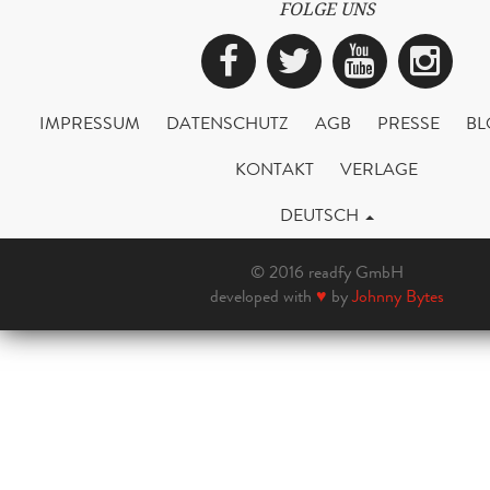
FOLGE UNS
Facebook
Twitter
YouTub
Ins
IMPRESSUM
DATENSCHUTZ
AGB
PRESSE
BL
KONTAKT
VERLAGE
DEUTSCH
© 2016 readfy GmbH
developed with
♥
by
Johnny Bytes