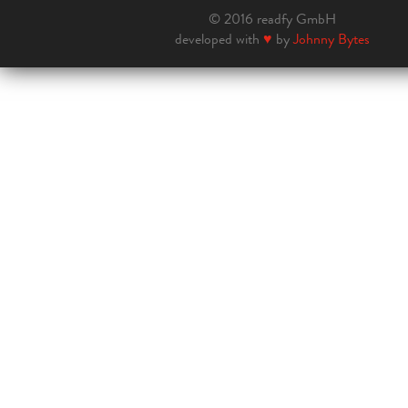
© 2016 readfy GmbH
developed with
♥
by
Johnny Bytes