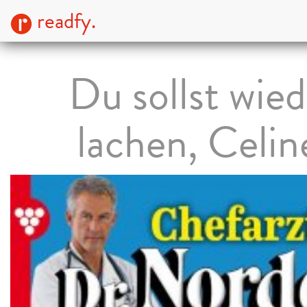
readfy.
Du sollst wied
lachen, Celin