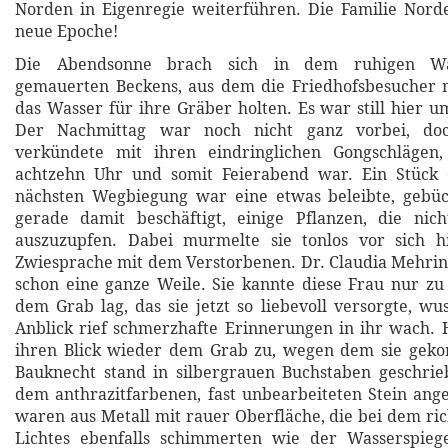
Norden in Eigenregie weiterführen. Die Familie Norde
neue Epoche!
Die Abendsonne brach sich in dem ruhigen Was
gemauerten Beckens, aus dem die Friedhofsbesucher 
das Wasser für ihre Gräber holten. Es war still hier u
Der Nachmittag war noch nicht ganz vorbei, do
verkündete mit ihren eindringlichen Gongschlägen,
achtzehn Uhr und somit Feierabend war. Ein Stück 
nächsten Wegbiegung war eine etwas beleibte, gebü
gerade damit beschäftigt, einige Pflanzen, die nich
auszuzupfen. Dabei murmelte sie tonlos vor sich hin
Zwiesprache mit dem Verstorbenen. Dr. Claudia Mehrin
schon eine ganze Weile. Sie kannte diese Frau nur zu
dem Grab lag, das sie jetzt so liebevoll versorgte, wus
Anblick rief schmerzhafte Erinnerungen in ihr wach. 
ihren Blick wieder dem Grab zu, wegen dem sie ge
Bauknecht stand in silbergrauen Buchstaben geschrie
dem anthrazitfarbenen, fast unbearbeiteten Stein ange
waren aus Metall mit rauer Oberfläche, die bei dem ric
Lichtes ebenfalls schimmerten wie der Wasserspieg