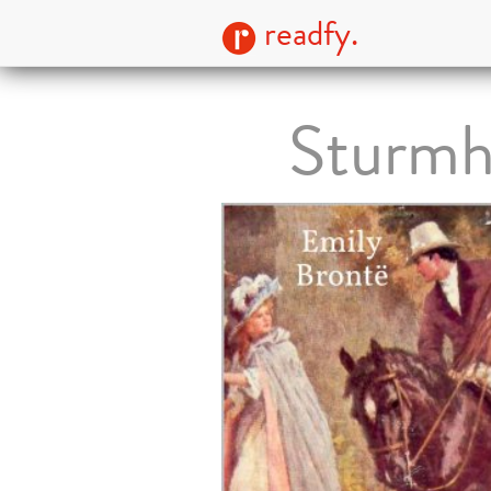
readfy.
Sturmh