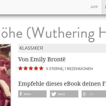
APP
öhe (Wuthering H
KLASSIKER
Von Emily Brontë
5 STERNE, 1 REZENSIONEN
Empfehle dieses eBook deinen 
teilen
tweet
+1