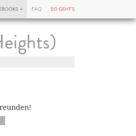
EBOOKS
FAQ
SO GEHT'S
eights)
Freunden!