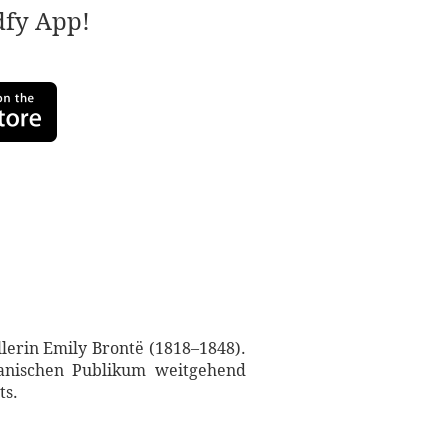
adfy App!
llerin Emily Brontë (1818–1848).
ianischen Publikum weitgehend
ts.