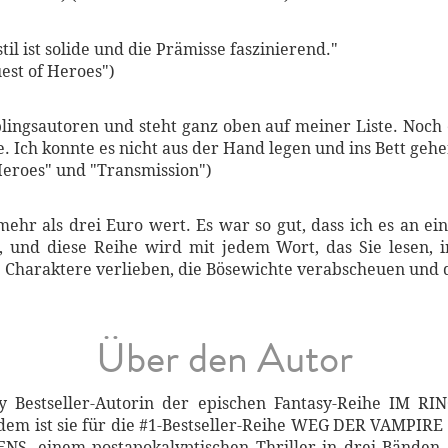
til ist solide und die Prämisse faszinierend."
est of Heroes")
ingsautoren und steht ganz oben auf meiner Liste. Noch 
e. Ich konnte es nicht aus der Hand legen und ins Bett gehe
 Heroes" und "Transmission")
 mehr als drei Euro wert. Es war so gut, dass ich es an 
, und diese Reihe wird mit jedem Wort, das Sie lesen, i
e Charaktere verlieben, die Bösewichte verabscheuen und
Über den Autor
y Bestseller-Autorin der epischen Fantasy-Reihe IM RI
em ist sie für die #1-Bestseller-Reihe WEG DER VAMPIRE (z
, einem postapokalyptischen Thriller in drei Bänden,