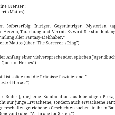
eine Grenzen!"
erto Mattos)
en Soforterfolg: Intrigen, Gegenintrigen, Mysterien, 
 Herzen, Täuschung und Verrat. Es wird Sie stundenlang
mmlung aller Fantasy-Liebhaber."
erto Mattos (über "The Sorcerer's Ring")
r der Anfang einer vielversprechenden epischen Jugendbuc
 Quest of Heroes")
til ist solide und die Prämisse faszinierend."
est of Heroes")
iner Reihe [, die] eine Kombination aus lebendigen Prot
cht nur junge Erwachsene, sondern auch erwachsene Fanta
nerschaften getriebenen Geschichten suchen, in ihren Ban
onovan) (über "A Throne for Sisters")