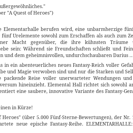
Außergewöhnliches."
er "A Quest of Heroes")
e Elementarhalle berufen wird, eine unbarmherzige fün
r fünf Urelemente sowohl zum Erschaffen als auch zum Zers
ner Macht gegenüber, die ihre kühnsten Träume ü
ebe sein: Während sie Freundschaften schließt und Fein
n und dem geheimnisvollen, undurchschaubaren Darius ..
n ein abenteuerliches neues Fantasy-Reich voller Gef
Liebe und Magie verwoben sind und nur die Starken und Sel
 packende Reise voller unerwarteter Wendungen und 
ersum hineinzieht. Elemental Hall richtet sich sowohl 
ntiert eine saubere, innovative Variante des Fantasy-Genre
inen in Kürze!
f Heroes" (über 5.000 Fünf-Sterne-Bewertungen), der Nr. 
artete neue epische Fantasy-Reihe. ELEMENTARHALLE: