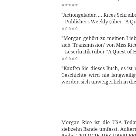
⭐⭐⭐⭐⭐
"Actiongeladen ... Rices Schreibs
– Publishers Weekly (über "A Qu
⭐⭐⭐⭐⭐
"Morgan gehört zu meinen Liebl
sich 'Transmission' von Miss Ric
– Leserkritik (über "A Quest of
⭐⭐⭐⭐⭐
"Kaufen Sie dieses Buch, es ist
Geschichte wird nie langweilig
werden sich unweigerlich in di
Morgan Rice ist die USA Toda
siebzehn Bände umfasst. Außerd
Reihe TRILOGIE DES ÜBERLEBENS