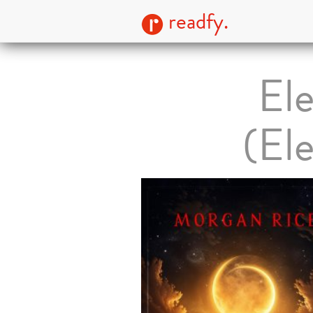
readfy.
El
(El