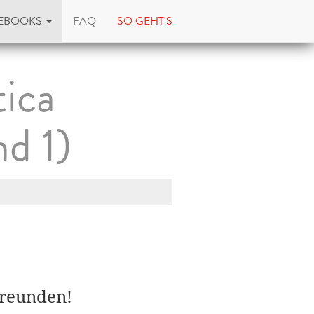
EBOOKS
FAQ
SO GEHT'S
ica
d 1)
Freunden!