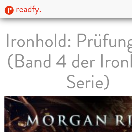
readfy.
Ironhold: Prüfun
(Band 4 der Iron
Serie)