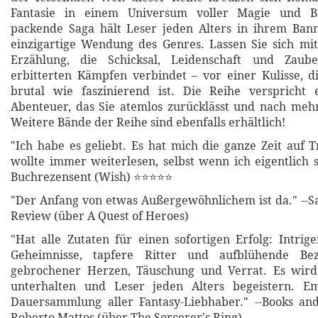
Fantasie in einem Universum voller Magie und B
packende Saga hält Leser jeden Alters in ihrem Bann
einzigartige Wendung des Genres. Lassen Sie sich mi
Erzählung, die Schicksal, Leidenschaft und Zaube
erbitterten Kämpfen verbindet – vor einer Kulisse, 
brutal wie faszinierend ist. Die Reihe verspricht 
Abenteuer, das Sie atemlos zurücklässt und nach mehr
Weitere Bände der Reihe sind ebenfalls erhältlich!
"Ich habe es geliebt. Es hat mich die ganze Zeit auf T
wollte immer weiterlesen, selbst wenn ich eigentlich sc
Buchrezensent (Wish) ⭐⭐⭐⭐⭐
"Der Anfang von etwas Außergewöhnlichem ist da." --S
Review (über A Quest of Heroes)
​​​​​​​"Hat alle Zutaten für einen sofortigen Erfolg: Intri
Geheimnisse, tapfere Ritter und aufblühende Bez
gebrochener Herzen, Täuschung und Verrat. Es wird
unterhalten und Leser jeden Alters begeistern. E
Dauersammlung aller Fantasy-Liebhaber." --Books an
Roberto Mattos (über The Sorcerer's Ring)