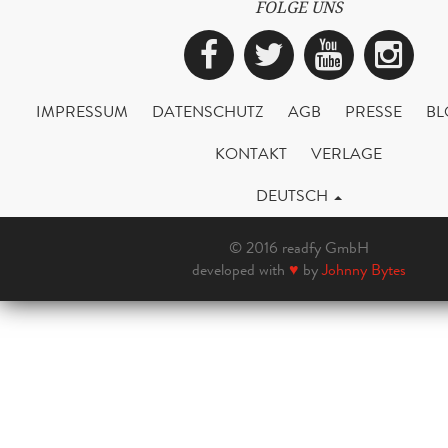
FOLGE UNS
Facebook
Twitter
YouTub
Ins
IMPRESSUM
DATENSCHUTZ
AGB
PRESSE
BL
KONTAKT
VERLAGE
DEUTSCH
© 2016 readfy GmbH
developed with
♥
by
Johnny Bytes