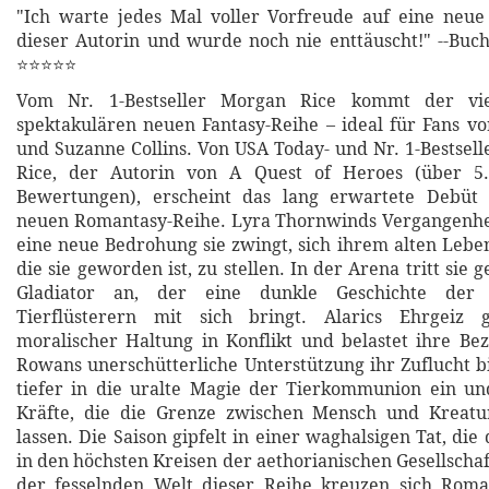
"Ich warte jedes Mal voller Vorfreude auf eine neue
dieser Autorin und wurde noch nie enttäuscht!" --Buc
⭐⭐⭐⭐⭐
Vom Nr. 1-Bestseller Morgan Rice kommt der vi
spektakulären neuen Fantasy-Reihe – ideal für Fans v
und Suzanne Collins. Von USA Today- und Nr. 1-Bestsel
Rice, der Autorin von A Quest of Heroes (über 5.
Bewertungen), erscheint das lang erwartete Debüt 
neuen Romantasy-Reihe. Lyra Thornwinds Vergangenheit 
eine neue Bedrohung sie zwingt, sich ihrem alten Lebe
die sie geworden ist, zu stellen. In der Arena tritt sie
Gladiator an, der eine dunkle Geschichte der 
Tierflüsterern mit sich bringt. Alarics Ehrgeiz 
moralischer Haltung in Konflikt und belastet ihre B
Rowans unerschütterliche Unterstützung ihr Zuflucht bi
tiefer in die uralte Magie der Tierkommunion ein un
Kräfte, die die Grenze zwischen Mensch und Kreat
lassen. Die Saison gipfelt in einer waghalsigen Tat, die
in den höchsten Kreisen der aethorianischen Gesellscha
der fesselnden Welt dieser Reihe kreuzen sich Roma