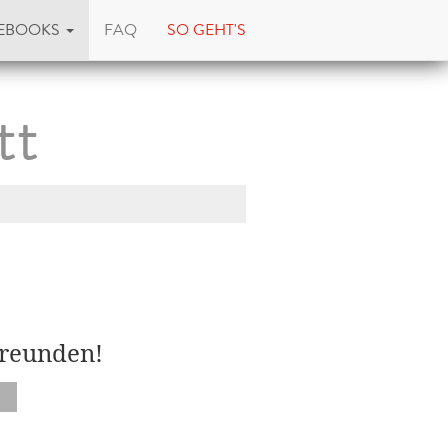
EBOOKS
FAQ
SO GEHT'S
tt
Freunden!