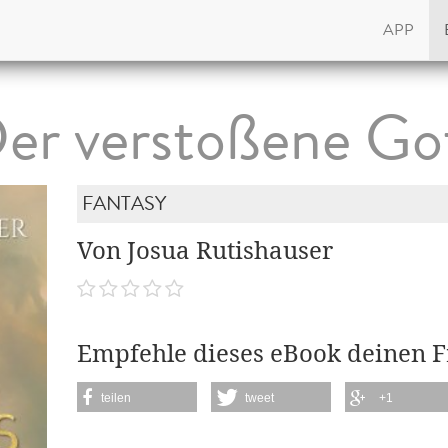
APP
er verstoßene Go
FANTASY
Von Josua Rutishauser
Empfehle dieses eBook deinen 
teilen
tweet
+1