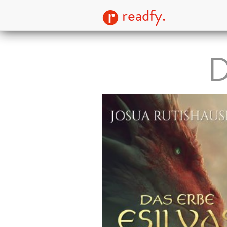
readfy.
D