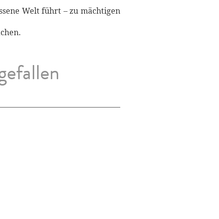
issene Welt führt – zu mächtigen
achen.
gefallen