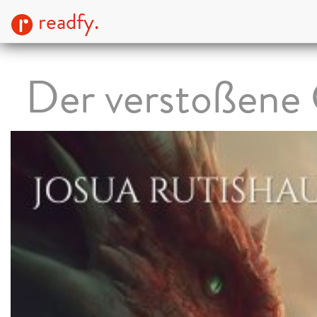
readfy.
Der verstoßene