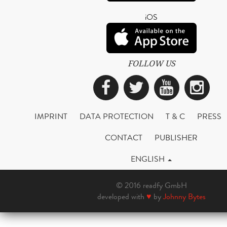
iOS
FOLLOW US
Facebook
Twitter
YouTub
Ins
IMPRINT
DATA PROTECTION
T & C
PRESS
CONTACT
PUBLISHER
ENGLISH
© 2016 readfy GmbH
developed with
♥
by
Johnny Bytes