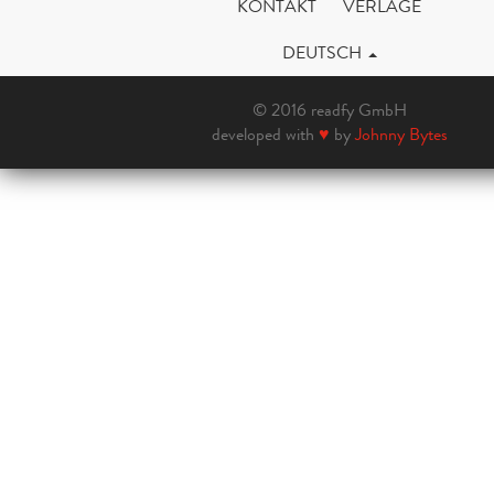
KONTAKT
VERLAGE
DEUTSCH
© 2016 readfy GmbH
developed with
♥
by
Johnny Bytes