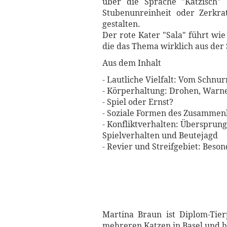
über die Sprache "Kätzisch" 
Stubenunreinheit oder Zerkr
gestalten.
Der rote Kater "Sala" führt wi
die das Thema wirklich aus der 
Aus dem Inhalt
- Lautliche Vielfalt: Vom Schn
- Körperhaltung: Drohen, Warne
- Spiel oder Ernst?
- Soziale Formen des Zusammenl
- Konfliktverhalten: Übersprun
Spielverhalten und Beutejagd
- Revier und Streifgebiet: Bes
Martina Braun ist Diplom-Tier
mehreren Katzen in Basel und ha