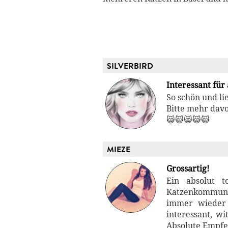
SILVERBIRD
Interessant für 
So schön und li
Bitte mehr dav
😸😸😸😸😸
MIEZE
Grossartig!
Ein absolut t
Katzenkommuni
immer wieder
interessant, wi
Absolute Empfe