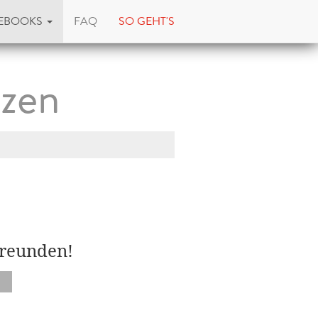
EBOOKS
FAQ
SO GEHT'S
tzen
Freunden!