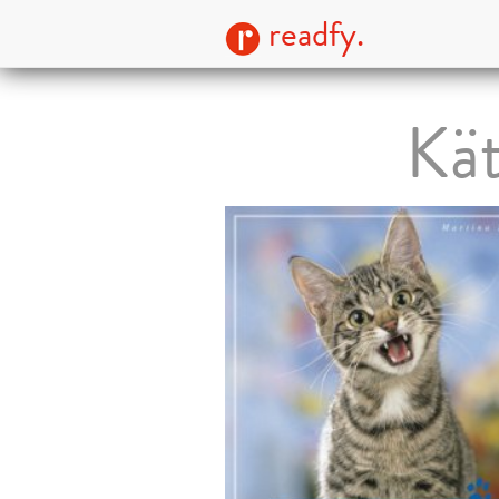
readfy.
Kät