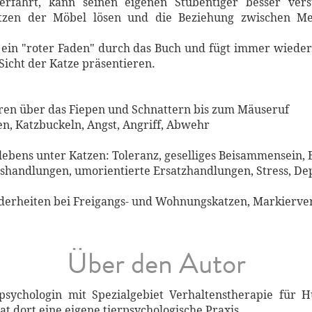
erfährt, kann seinen eigenen Stubentiger besser ver
atzen der Möbel lösen und die Beziehung zwischen M
e ein "roter Faden" durch das Buch und fügt immer wied
Sicht der Katze präsentieren.
urren über das Fiepen und Schnattern bis zum Mäuseruf
n, Katzbuckeln, Angst, Angriff, Abwehr
ebens unter Katzen: Toleranz, geselliges Beisammensein, 
gshandlungen, umorientierte Ersatzhandlungen, Stress, De
onderheiten bei Freigangs- und Wohnungskatzen, Markierve
Über den Autor
psychologin mit Spezialgebiet Verhaltenstherapie für 
t dort eine eigene tierpsychologische Praxis.