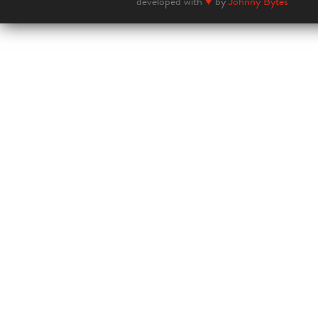
developed with
♥
by
Johnny Bytes