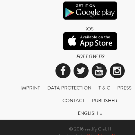
iOS
FOLLOW US
Facebook
Twitter
YouTub
Ins
IMPRINT
DATA PROTECTION
T & C
PRESS
CONTACT
PUBLISHER
ENGLISH
© 2016 readfy GmbH