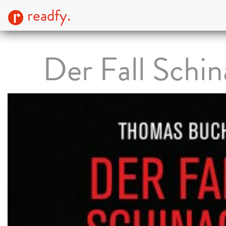
readfy.
Der Fall Schin