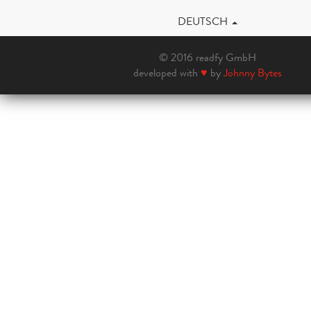
DEUTSCH
© 2016 readfy GmbH
developed with
♥
by
Johnny Bytes