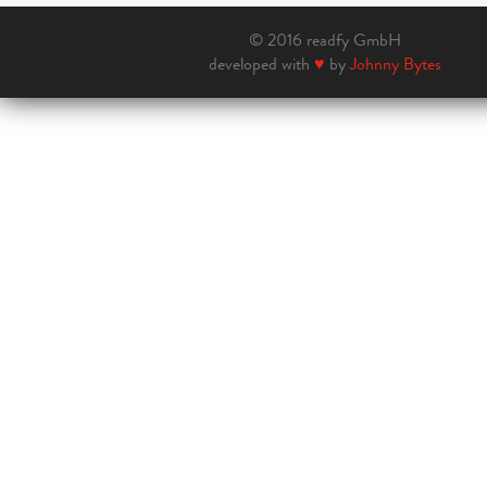
© 2016 readfy GmbH
developed with
♥
by
Johnny Bytes