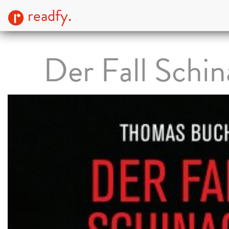
readfy.
Der Fall Schin