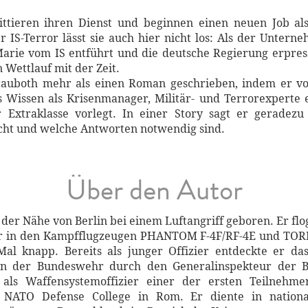
ieren ihren Dienst und beginnen einen neuen Job als 
r IS-Terror lässt sie auch hier nicht los: Als der Unter
arie vom IS entführt und die deutsche Regierung erpres
 Wettlauf mit der Zeit.
rauboth mehr als einen Roman geschrieben, indem er vor
 Wissen als Krisenmanager, Militär- und Terrorexperte 
r Extraklasse vorlegt. In einer Story sagt er geradezu
acht und welche Antworten notwendig sind.
Über den Autor
 der Nähe von Berlin bei einem Luftangriff geboren. Er fl
rer in den Kampfflugzeugen PHANTOM F-4F/RF-4E und TOR
Mal knapp. Bereits als junger Offizier entdeckte er 
n der Bundes­wehr durch den General­inspekteur der B
 als Waffensystem­offizier einer der ersten Teilnehm
NATO Defense College in Rom. Er diente in nationa