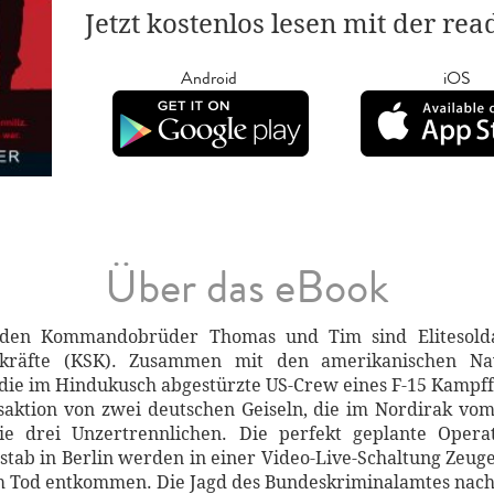
Jetzt kostenlos lesen mit der re
Android
iOS
Über das eBook
iden Kommandobrüder Thomas und Tim sind Elitesolda
kräfte (KSK). Zusammen mit den amerikanischen Nav
 die im Hindukusch abgestürzte US-Crew eines F-15 Kampf
aktion von zwei deutschen Geiseln, die im Nordirak vom 
ie drei Unzertrennlichen. Die perfekt geplante Opera
stab in Berlin werden in einer Video-Live-Schaltung Zeuge
Tod entkommen. Die Jagd des Bundeskriminalamtes nach