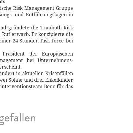
ts.
nglische Risk Management Gruppe
ssungs- und Entführungslagen in
und gründete die Trauboth Risk
Ruf erwarb. Er konzi­pierte die
einer 24-Stunden-Task-Force bei
r Präsident der Europäischen
age­ment bei Unternehmens­
erscheint.
ändert in aktuellen Krisen­fällen
 zwei Söhne und drei Enkelkinder
interven­tionsteam Bonn für das
gefallen