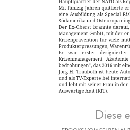
Hauptquartier der NATO als Re
Mit fünfzig Jahren quittierte 
eine Aus­bildung als Special R
Südamerika und Ost­europa eing
Der Ex-Oberst brannte darauf,
Management GmbH, mit der er si
Krisen­prävention für viele mi
Produkt­erpressungen, Warenrü
Er war erster designierter 
Krisenmanagement Akademie
bedrohungen", das 2016 mit eine
Jörg H. Trauboth ist heute Autor
und als TV-Experte bei internat
und lebt mit seiner Frau in de
Auswärtige Amt (KIT).
Diese e