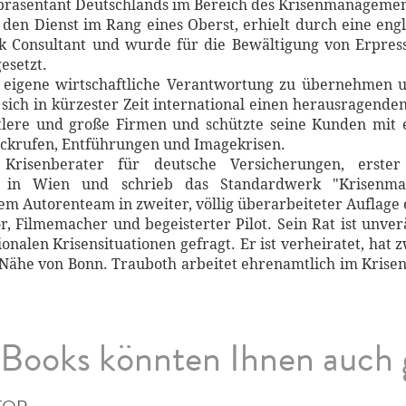
präsentant Deutschlands im Bereich des Krisen­managemen
er den Dienst im Rang eines Oberst, erhielt durch eine e
isk Consultant und wurde für die Be­wäl­tigung von Erpre
esetzt.
 eigene wirtschaftliche Verant­wor­tung zu übernehmen 
ch in kürzester Zeit international einen herausragenden 
ttlere und große Firmen und schützte seine Kunden mit 
ckrufen, Entführungen und Imagekrisen.
Krisenberater für deutsche Versiche­rungen, erste
 in Wien und schrieb das Standardwerk "Krisenman
m Autorenteam in zweiter, völlig überarbeiteter Auflage 
, Filme­macher und be­geisterter Pilot. Sein Rat ist unver
ionalen Krisensitua­tionen gefragt. Er ist verheiratet, hat
r Nähe von Bonn. Trauboth arbeitet ehrenamtlich im Krisen
Books könnten Ihnen auch 