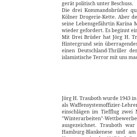
gerät politisch unter Beschuss.
Die drei Kommandobrüder quitt
Kölner Drogerie-Kette. Aber de
seine Lebensgefährtin Karina M
wieder gefordert. Es beginnt ein
Mit Drei Brüder hat Jörg H. T
Hintergrund sein überragendes
einen Deutschland-Thriller de
islamistische Terror mit uns m
Jörg H. Trauboth wurde 1943 in
als Waffen­systemoffizier-Leh
einschlägen im Tiefflug zwei 
"Winterarbeiten"-Wettbewerbe
ausge­zeichnet. Trauboth war
Hamburg-Blankenese und am 