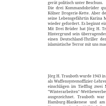
gerät politisch unter Beschuss.
Die drei Kommandobrüder quitt
Kölner Drogerie-Kette. Aber de
seine Lebensgefährtin Karina M
wieder gefordert. Es beginnt ein
Mit Drei Brüder hat Jörg H. T
Hintergrund sein überragendes
einen Deutschland-Thriller de
islamistische Terror mit uns m
Jörg H. Trauboth wurde 1943 in
als Waffen­systemoffizier-Leh
einschlägen im Tiefflug zwei 
"Winterarbeiten"-Wettbewerbe
ausge­zeichnet. Trauboth war
Hamburg-Blankenese und am 