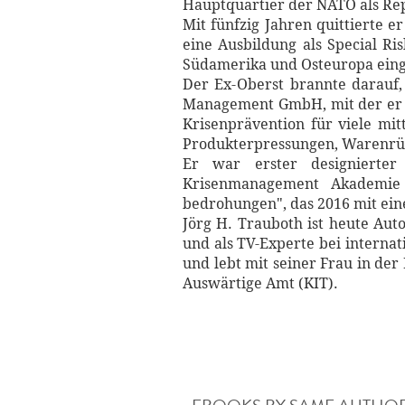
Hauptquartier der NATO als Re
Mit fünfzig Jahren quittierte 
eine Aus­bildung als Special R
Südamerika und Ost­europa eing
Der Ex-Oberst brannte darauf,
Management GmbH, mit der er si
Krisen­prävention für viele mi
Produkt­erpressungen, Warenrü
Er war erster designierter 
Krisenmanagement Akademie
bedrohungen", das 2016 mit eine
Jörg H. Trauboth ist heute Autor
und als TV-Experte bei internat
und lebt mit seiner Frau in de
Auswärtige Amt (KIT).