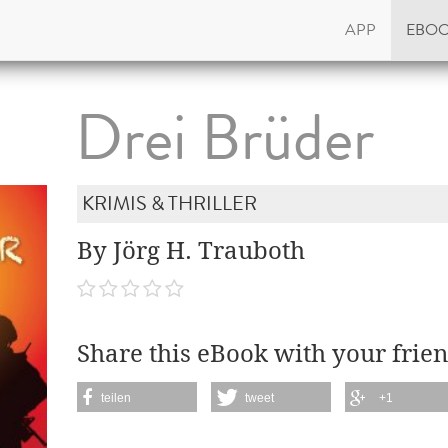
APP
EBO
Drei Brüder
KRIMIS & THRILLER
By Jörg H. Trauboth
Share this eBook with your frien
teilen
tweet
+1