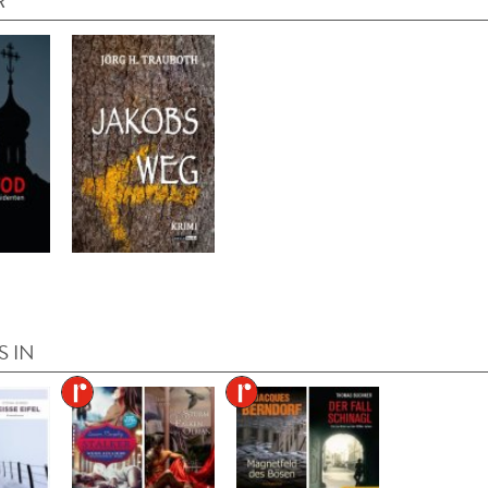
R
S IN