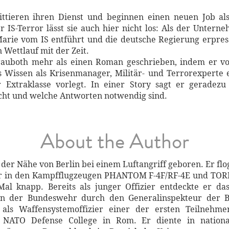
ieren ihren Dienst und beginnen einen neuen Job als 
r IS-Terror lässt sie auch hier nicht los: Als der Unter
arie vom IS entführt und die deutsche Regierung erpres
 Wettlauf mit der Zeit.
rauboth mehr als einen Roman geschrieben, indem er vor
 Wissen als Krisenmanager, Militär- und Terrorexperte 
r Extraklasse vorlegt. In einer Story sagt er geradezu
acht und welche Antworten notwendig sind.
About the Author
 der Nähe von Berlin bei einem Luftangriff geboren. Er fl
rer in den Kampfflugzeugen PHANTOM F-4F/RF-4E und TOR
Mal knapp. Bereits als junger Offizier entdeckte er 
n der Bundes­wehr durch den General­inspekteur der B
 als Waffensystem­offizier einer der ersten Teilnehm
NATO Defense College in Rom. Er diente in nationa