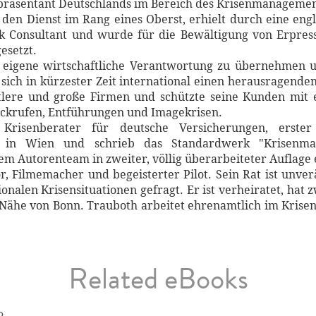
präsentant Deutschlands im Bereich des Krisen­managemen
er den Dienst im Rang eines Oberst, erhielt durch eine e
isk Consultant und wurde für die Be­wäl­tigung von Erpre
esetzt.
 eigene wirtschaftliche Verant­wor­tung zu übernehmen 
ch in kürzester Zeit international einen herausragenden 
ttlere und große Firmen und schützte seine Kunden mit 
ckrufen, Entführungen und Imagekrisen.
Krisenberater für deutsche Versiche­rungen, erste
 in Wien und schrieb das Standardwerk "Krisenman
m Autorenteam in zweiter, völlig überarbeiteter Auflage 
, Filme­macher und be­geisterter Pilot. Sein Rat ist unver
ionalen Krisensitua­tionen gefragt. Er ist verheiratet, hat
r Nähe von Bonn. Trauboth arbeitet ehrenamtlich im Krisen
Related eBooks