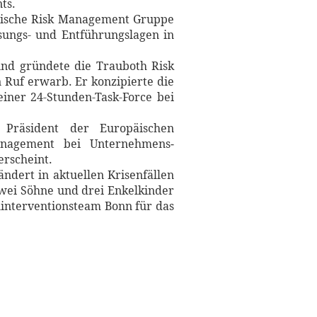
ts.
nglische Risk Management Gruppe
ssungs- und Entführungslagen in
und gründete die Trauboth Risk
Ruf erwarb. Er konzi­pierte die
einer 24-Stunden-Task-Force bei
r Präsident der Europäischen
age­ment bei Unternehmens­
erscheint.
ändert in aktuellen Krisen­fällen
 zwei Söhne und drei Enkelkinder
interven­tionsteam Bonn für das