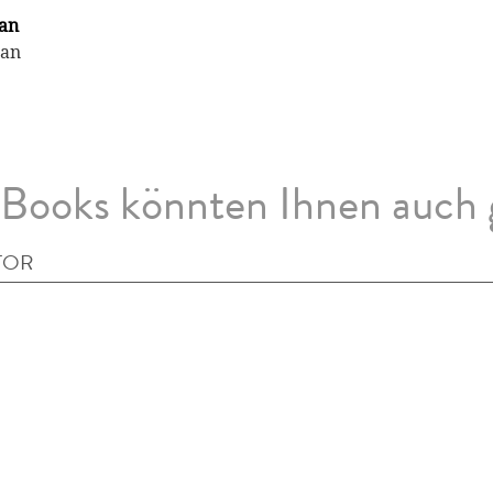
an
man
Books könnten Ihnen auch 
TOR