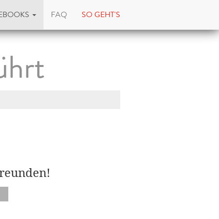
EBOOKS
FAQ
SO GEHT'S
ührt
Freunden!