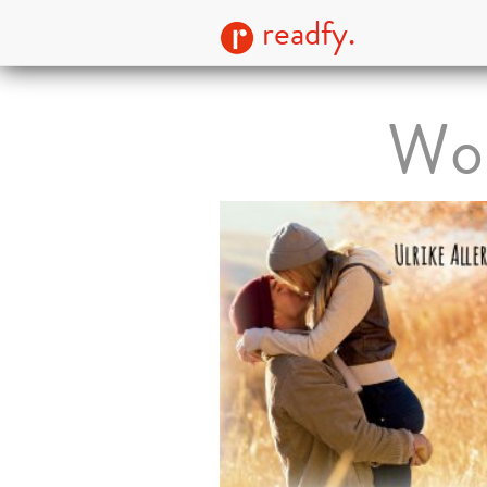
readfy.
Woh