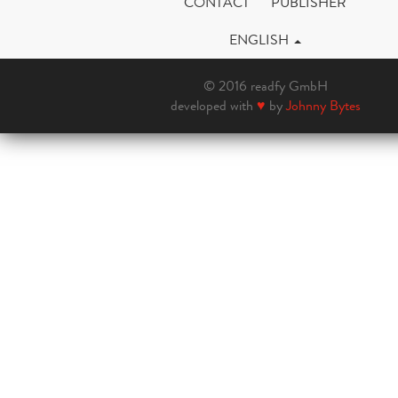
CONTACT
PUBLISHER
ENGLISH
© 2016 readfy GmbH
developed with
♥
by
Johnny Bytes