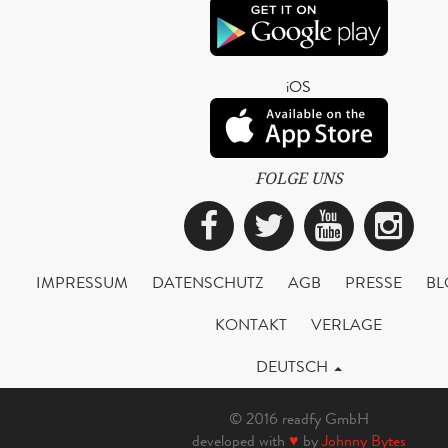
iOS
FOLGE UNS
Facebook
Twitter
YouTub
Ins
IMPRESSUM
DATENSCHUTZ
AGB
PRESSE
BL
KONTAKT
VERLAGE
DEUTSCH
© 2016 readfy GmbH
developed with
♥
by
Johnny Bytes