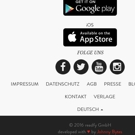
iOS
FOLGE UNS
Facebook
Twitter
YouTub
Ins
IMPRESSUM
DATENSCHUTZ
AGB
PRESSE
BL
KONTAKT
VERLAGE
DEUTSCH
© 2016 readfy GmbH
developed with
♥
by
Johnny Bytes