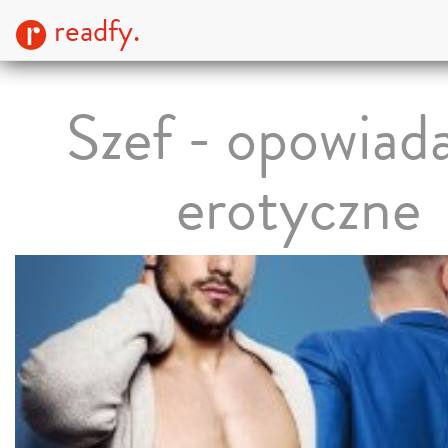
readfy.
Szef - opowiad
erotyczne