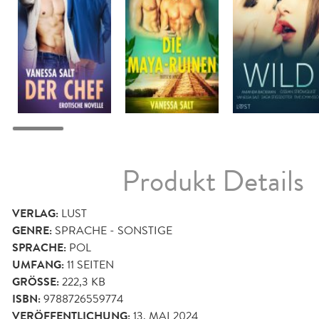
Produkt Details
VERLAG:
LUST
GENRE:
SPRACHE - SONSTIGE
SPRACHE:
POL
UMFANG:
11
SEITEN
GRÖSSE:
222,3 KB
ISBN:
9788726559774
VERÖFFENTLICHUNG:
13. MAI 2024