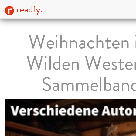
readfy.
Weihnachten 
Wilden Weste
Sammelban