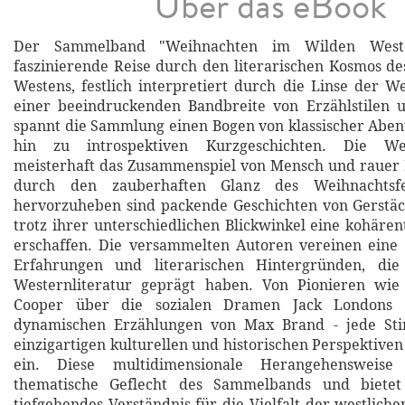
Über das eBook
Der Sammelband "Weihnachten im Wilden Weste
faszinierende Reise durch den literarischen Kosmos d
Westens, festlich interpretiert durch die Linse der We
einer beeindruckenden Bandbreite von Erzählstilen u
spannt die Sammlung einen Bogen von klassischer Abent
hin zu introspektiven Kurzgeschichten. Die Wer
meisterhaft das Zusammenspiel von Mensch und rauer 
durch den zauberhaften Glanz des Weihnachtsfe
hervorzuheben sind packende Geschichten von Gerstäc
trotz ihrer unterschiedlichen Blickwinkel eine kohären
erschaffen. Die versammelten Autoren vereinen eine 
Erfahrungen und literarischen Hintergründen, di
Westernliteratur geprägt haben. Von Pionieren wi
Cooper über die sozialen Dramen Jack Londons 
dynamischen Erzählungen von Max Brand - jede Sti
einzigartigen kulturellen und historischen Perspektiven
ein. Diese multidimensionale Herangehensweise
thematische Geflecht des Sammelbands und biete
tiefgehendes Verständnis für die Vielfalt der westliche