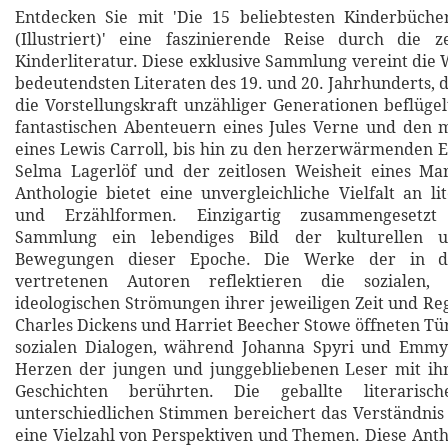
Entdecken Sie mit 'Die 15 beliebtesten Kinderbüch
(Illustriert)' eine faszinierende Reise durch die z
Kinderliteratur. Diese exklusive Sammlung vereint die 
bedeutendsten Literaten des 19. und 20. Jahrhunderts, 
die Vorstellungskraft unzähliger Generationen beflüge
fantastischen Abenteuern eines Jules Verne und den 
eines Lewis Carroll, bis hin zu den herzerwärmenden 
Selma Lagerlöf und der zeitlosen Weisheit eines Ma
Anthologie bietet eine unvergleichliche Vielfalt an li
und Erzählformen. Einzigartig zusammengesetzt
Sammlung ein lebendiges Bild der kulturellen un
Bewegungen dieser Epoche. Die Werke der in d
vertretenen Autoren reflektieren die sozialen, 
ideologischen Strömungen ihrer jeweiligen Zeit und Re
Charles Dickens und Harriet Beecher Stowe öffneten T
sozialen Dialogen, während Johanna Spyri und Emm
Herzen der jungen und junggebliebenen Leser mit ih
Geschichten berührten. Die geballte literarisc
unterschiedlichen Stimmen bereichert das Verständnis
eine Vielzahl von Perspektiven und Themen. Diese Antho