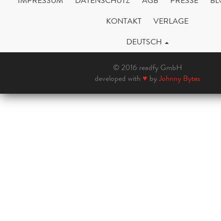
IMPRESSUM
DATENSCHUTZ
AGB
PRESSE
BL
KONTAKT
VERLAGE
DEUTSCH
© 2016 readfy GmbH
developed with
♥
by
Johnny Bytes