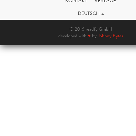
KONTAKT
VERLAGE
DEUTSCH
© 2016 readfy GmbH
developed with
♥
by
Johnny Bytes