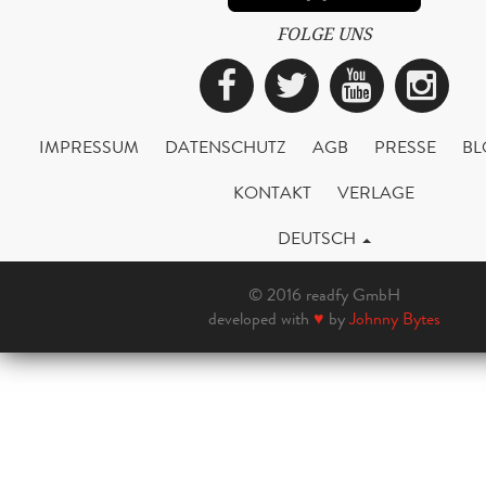
FOLGE UNS
Facebook
Twitter
YouTub
Ins
IMPRESSUM
DATENSCHUTZ
AGB
PRESSE
BL
KONTAKT
VERLAGE
DEUTSCH
© 2016 readfy GmbH
developed with
♥
by
Johnny Bytes