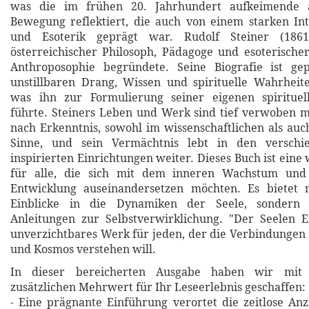
was die im frühen 20. Jahrhundert aufkeimende a
Bewegung reflektiert, die auch von einem starken In
und Esoterik geprägt war. Rudolf Steiner (186
österreichischer Philosoph, Pädagoge und esoterische
Anthroposophie begründete. Seine Biografie ist g
unstillbaren Drang, Wissen und spirituelle Wahrheit
was ihn zur Formulierung seiner eigenen spirituel
führte. Steiners Leben und Werk sind tief verwoben 
nach Erkenntnis, sowohl im wissenschaftlichen als auc
Sinne, und sein Vermächtnis lebt in den versch
inspirierten Einrichtungen weiter. Dieses Buch ist eine
für alle, die sich mit dem inneren Wachstum und 
Entwicklung auseinandersetzen möchten. Es bietet n
Einblicke in die Dynamiken der Seele, sondern 
Anleitungen zur Selbstverwirklichung. "Der Seelen E
unverzichtbares Werk für jeden, der die Verbindunge
und Kosmos verstehen will.
In dieser bereicherten Ausgabe haben wir mit 
zusätzlichen Mehrwert für Ihr Leseerlebnis geschaffen:
- Eine prägnante Einführung verortet die zeitlose An