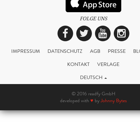
FOLGE UNS
Facebook
Twitter
YouTub
Ins
IMPRESSUM
DATENSCHUTZ
AGB
PRESSE
BL
KONTAKT
VERLAGE
DEUTSCH
© 2016 readfy GmbH
developed with
♥
by
Johnny Bytes