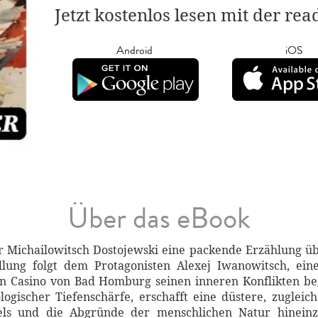
Jetzt kostenlos lesen mit der re
Android
iOS
Über das eBook
dor Michailowitsch Dostojewski eine packende Erzählung üb
lung folgt dem Protagonisten Alexej Iwanowitsch, ei
en Casino von Bad Homburg seinen inneren Konflikten be
ologischer Tiefenschärfe, erschafft eine düstere, zugleic
els und die Abgründe der menschlichen Natur hineinzi