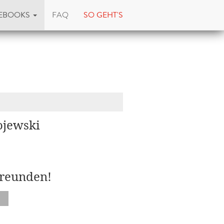
EBOOKS
FAQ
SO GEHT'S
ojewski
Freunden!