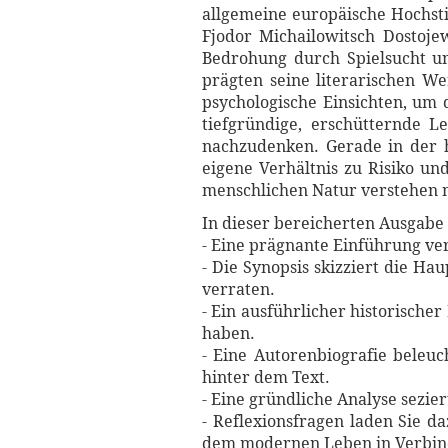
allgemeine europäische Hochst
Fjodor Michailowitsch Dostojew
Bedrohung durch Spielsucht un
prägten seine literarischen W
psychologische Einsichten, um d
tiefgründige, erschütternde 
nachzudenken. Gerade in der he
eigene Verhältnis zu Risiko un
menschlichen Natur verstehen 
In dieser bereicherten Ausgabe 
- Eine prägnante Einführung ve
- Die Synopsis skizziert die 
verraten.
- Ein ausführlicher historischer
haben.
- Eine Autorenbiografie beleuc
hinter dem Text.
- Eine gründliche Analyse sezi
- Reflexionsfragen laden Sie d
dem modernen Leben in Verbin