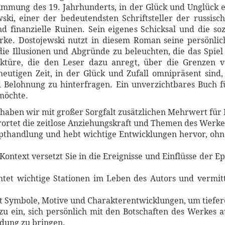
immung des 19. Jahrhunderts, in der Glück und Unglück e
ski, einer der bedeutendsten Schriftsteller der russische
d finanzielle Ruinen. Sein eigenes Schicksal und die so
erke. Dostojewski nutzt in diesem Roman seine persönlic
ie Illusionen und Abgründe zu beleuchten, die das Spiel b
Lektüre, die den Leser dazu anregt, über die Grenzen 
utigen Zeit, in der Glück und Zufall omnipräsent sind,
d Belohnung zu hinterfragen. Ein unverzichtbares Buch 
möchte.
haben wir mit großer Sorgfalt zusätzlichen Mehrwert für 
rortet die zeitlose Anziehungskraft und Themen des Werke
Haupthandlung und hebt wichtige Entwicklungen hervor, o
 Kontext versetzt Sie in die Ereignisse und Einflüsse der 
htet wichtige Stationen im Leben des Autors und vermitt
ert Symbole, Motive und Charakterentwicklungen, um tiefe
azu ein, sich persönlich mit den Botschaften des Werkes 
dung zu bringen.