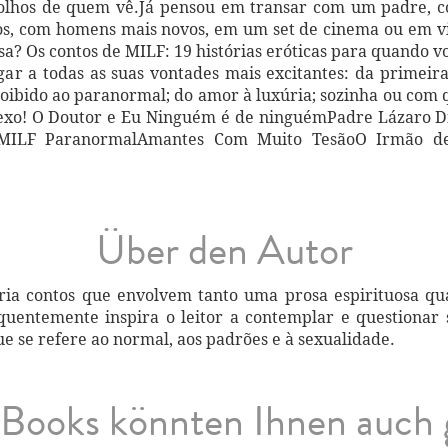
s olhos de quem vê.Já pensou em transar com um padre,
os, com homens mais novos, em um set de cinema ou em vi
 Os contos de MILF: 19 histórias eróticas para quando voc
gar a todas as suas vontades mais excitantes: da primeir
roibido ao paranormal; do amor à luxúria; sozinha ou com 
 Sexo! O Doutor e Eu Ninguém é de ninguémPadre Lázar
 MILF ParanormalAmantes Com Muito TesãoO Irmão d
Über den Autor
ria contos que envolvem tanto uma prosa espirituosa qua
quentemente inspira o leitor a contemplar e questionar s
e se refere ao normal, aos padrões e à sexualidade.
Books könnten Ihnen auch 