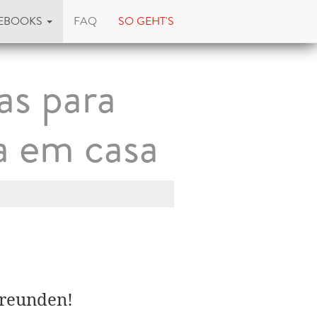
EBOOKS
FAQ
SO GEHT'S
as para
a em casa
Freunden!