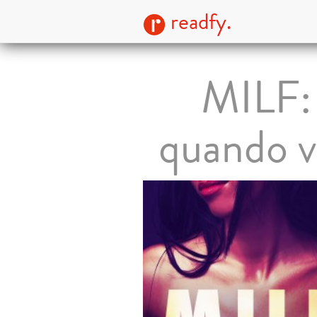
readfy.
MILF: 
quando v