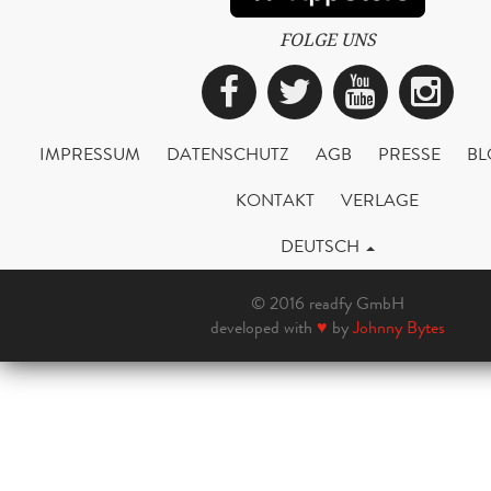
FOLGE UNS
Facebook
Twitter
YouTub
Ins
IMPRESSUM
DATENSCHUTZ
AGB
PRESSE
BL
KONTAKT
VERLAGE
DEUTSCH
© 2016 readfy GmbH
developed with
♥
by
Johnny Bytes