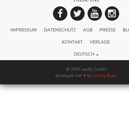
Facebook
Twitter
YouTub
Ins
IMPRESSUM
DATENSCHUTZ
AGB
PRESSE
BL
KONTAKT
VERLAGE
DEUTSCH
© 2016 readfy GmbH
developed with
♥
by
Johnny Bytes