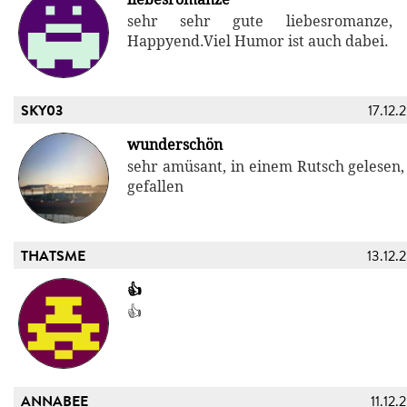
sehr sehr gute liebesromanze, 
Happyend.Viel Humor ist auch dabei.
SKY03
17.12.
wunderschön
sehr amüsant, in einem Rutsch gelesen,
gefallen
THATSME
13.12.
👍
👍
ANNABEE
11.12.