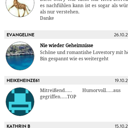
es nachfühlen kann ist es sogar als w
als nur verstehen.
Danke
EVANGELINE
26.10.
Nie wieder Geheimnisse
Schöne und romantishe Lovestory mit hö
Bin gespannt wie es weitergeht
HEIKEHEINZE61
19.10.
Mitreißend..... Humorvoll.....
gegriffen.....TOP
KATHRIN B
15.10.