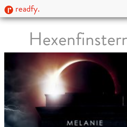
readfy.
Hexenfinstern