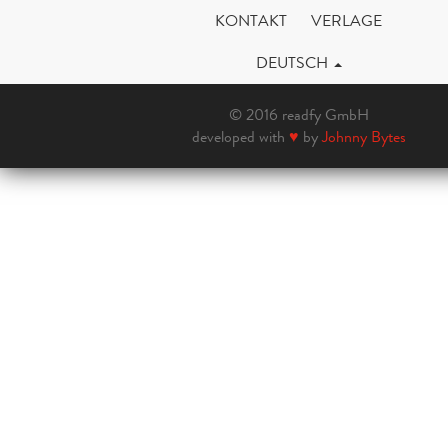
KONTAKT
VERLAGE
DEUTSCH
© 2016 readfy GmbH
developed with
♥
by
Johnny Bytes