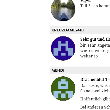
super
Teil 3, ich kom
KREUZDAME2410
Sehr gut und H
bin sehr anget
wie es weiterg
weiter so
MEHDI
Drachenblut 1 -
Das Beste, was i
So nachvollzieb
Hoffentlich gib
Bei anderen Sch