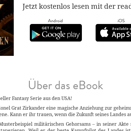
Jetzt kostenlos lesen mit der re
Android
iOS
Über das eBook
eller Fantasy Serie aus den USA!
onel Grat Zirkander eine magische Anziehung zur geheimnis
ene. Kann er ihr trauen, wenn die Zukunft seines Landes a
 Musterbeispiel militärischen Gehorsams – in seiner Akt
u tapezieren. Weil er der beste Kampfpilot des Landes ist