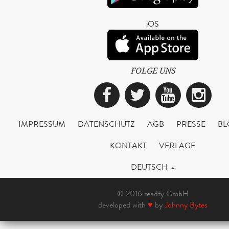
iOS
FOLGE UNS
Facebook
Twitter
YouTub
Ins
IMPRESSUM
DATENSCHUTZ
AGB
PRESSE
BL
KONTAKT
VERLAGE
DEUTSCH
© 2016 readfy GmbH
developed with
♥
by
Johnny Bytes