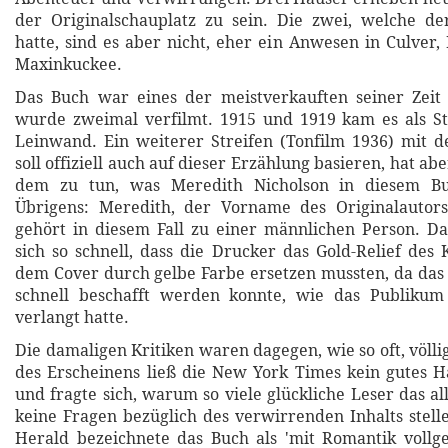
der Originalschauplatz zu sein. Die zwei, welche de
hatte, sind es aber nicht, eher ein Anwesen in Culver,
Maxinkuckee.
Das Buch war eines der meistverkauften seiner Zei
wurde zweimal verfilmt. 1915 und 1919 kam es als S
Leinwand. Ein weiterer Streifen (Tonfilm 1936) mit d
soll offiziell auch auf dieser Erzählung basieren, hat a
dem zu tun, was Meredith Nicholson in diesem Buc
Übrigens: Meredith, der Vorname des Originalautors,
gehört in diesem Fall zu einer männlichen Person. D
sich so schnell, dass die Drucker das Gold-Relief des 
dem Cover durch gelbe Farbe ersetzen mussten, da das B
schnell beschafft werden konnte, wie das Publiku
verlangt hatte.
Die damaligen Kritiken waren dagegen, wie so oft, völli
des Erscheinens ließ die New York Times kein gutes 
und fragte sich, warum so viele glückliche Leser das a
keine Fragen bezüglich des verwirrenden Inhalts stel
Herald bezeichnete das Buch als 'mit Romantik vollge